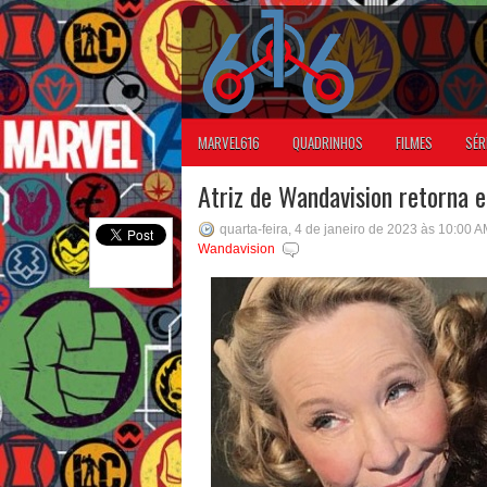
MARVEL616
QUADRINHOS
FILMES
SÉR
Atriz de Wandavision retorna 
quarta-feira, 4 de janeiro de 2023 às 10:00 
Wandavision