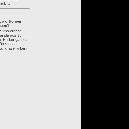
ce B...
ado o Homem-
tará?
r uma aranha
 ainda aos 15
er Parker ganhou
ários poderes,
u a fazer o bem