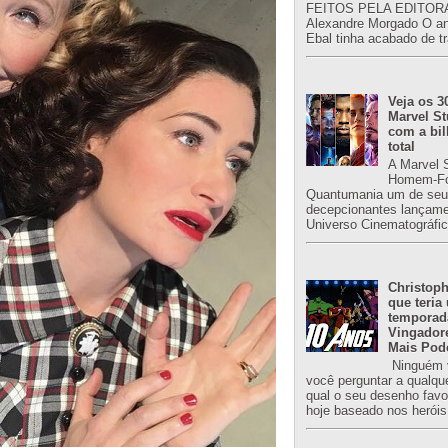
FEITOS PELA EDITORA
Alexandre Morgado O an
Ebal tinha acabado de tr
Veja os 3
Marvel St
com a bil
total
A Marvel 
Homem-Fo
Quantumania um de seu
decepcionantes lançame
Universo Cinematográfic
Christoph
que teria
temporad
Vingador
Mais Pod
Ninguém v
você perguntar a qualqu
qual o seu desenho favori
hoje baseado nos heróis