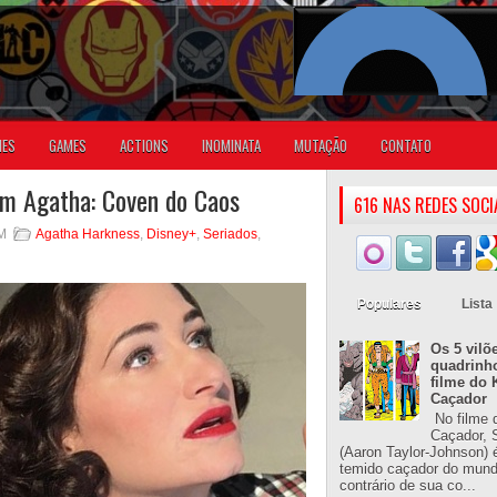
IES
GAMES
ACTIONS
INOMINATA
MUTAÇÃO
CONTATO
em Agatha: Coven do Caos
616 NAS REDES SOCI
AM
Agatha Harkness
,
Disney+
,
Seriados
,
Populares
Lista
Os 5 vilõ
quadrinh
filme do 
Caçador
No filme 
Caçador, S
(Aaron Taylor-Johnson) 
temido caçador do mun
contrário de sua co...