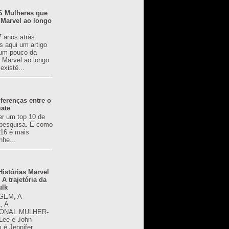
 Mulheres que
 Marvel ao longo
7 anos atrás
s aqui um artigo
um pouco da
a Marvel ao longo
existê...
ferenças entre o
mate
er um top 10 de
pesquisa. E como
616 é mais
nhe...
istórias Marvel
 A trajetória da
ulk
GEM, A
, A
ONAL MULHER-
 Lee e John
é Jennifer