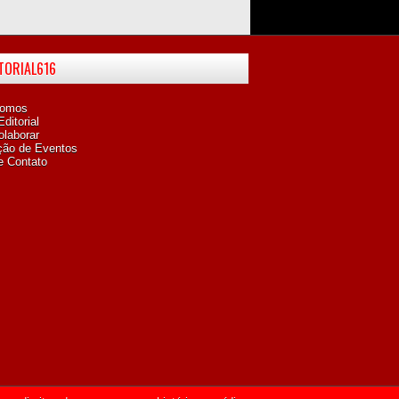
ITORIAL616
omos
ditorial
laborar
ção de Eventos
e Contato