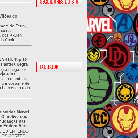
SEGUIDORES DO 616
Vilões do
omem de Ferro ,
(apenas
), dos X-Men
do Capit...
 616: Top 10
 Pantera Negra
FACEBOOK
egra chega nos
oje e pra
ossa maratona,
o um costume de
tínhamos em toda
istórias Marvel
: O motivo dos
 mudanças nas
da Editora Abril
 EU ENTENDO
O OS CORTES