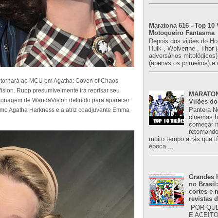
Maratona 616 - Top 10 
Motoqueiro Fantasma
Depois dos vilões do H
Hulk , Wolverine , Thor 
adversários mitológicos
(apenas os primeiros) e 
retornará ao MCU em Agatha: Coven of Chaos
sion. Rupp presumivelmente irá reprisar seu
MARATONA
rsonagem de WandaVision definido para aparecer
Vilões do
Pantera N
como Agatha Harkness e a atriz coadjuvante Emma
cinemas h
começar n
retomand
muito tempo atrás que 
época ...
Grandes h
no Brasil
cortes e
revistas 
POR QUE
E ACEIT