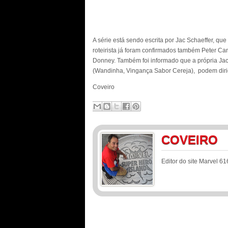
A série está sendo escrita por Jac Schaeffer, q
roteirista já foram confirmados também Peter C
Donney. Também foi informado que a própria Ja
(Wandinha, Vingança Sabor Cereja), podem diri
Coveiro
COVEIRO
Editor do site Marvel 61