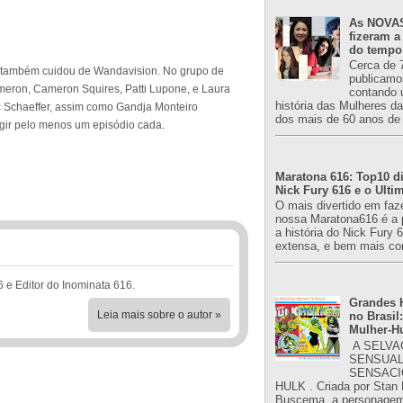
As NOVAS
fizeram a
do tempo
Cerca de 
ue também cuidou de Wandavision. No grupo de
publicamo
ameron, Cameron Squires, Patti Lupone, e Laura
contando 
história das Mulheres d
c Schaeffer, assim como Gandja Monteiro
dos mais de 60 anos de 
gir pelo menos um episódio cada.
Maratona 616: Top10 di
Nick Fury 616 e o Ulti
O mais divertido em faz
nossa Maratona616 é a 
a história do Nick Fury 
extensa, e bem mais co
6 e Editor do Inominata 616.
Grandes H
Leia mais sobre o autor »
no Brasil:
Mulher-H
A SELVA
SENSUAL
SENSACI
HULK . Criada por Stan
Buscema, a personagem 