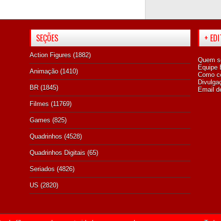
SEÇÕES
+ ED
Action Figures
(1882)
Quem s
Equipe E
Animação
(1410)
Como co
Divulga
BR
(1845)
Email d
Filmes
(11769)
Games
(825)
Quadrinhos
(4528)
Quadrinhos Digitais
(65)
Seriados
(4826)
US
(2820)