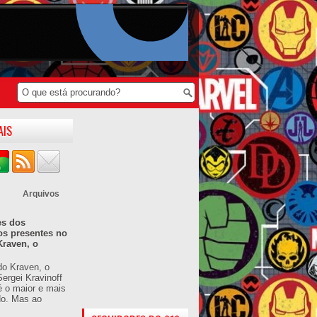
AIS
Arquivos
es dos
os presentes no
Kraven, o
do Kraven, o
ergei Kravinoff
é o maior e mais
do. Mas ao