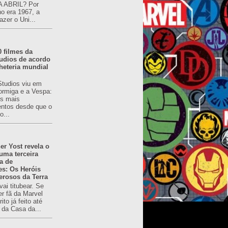
 ABRIL? Por
o era 1967, a
azer o Uni...
0 filmes da
udios de acordo
heteria mundial
Studios viu em
rmiga e a Vespa:
s mais
ntos desde que o
o...
er Yost revela o
 uma terceira
a de
es: Os Heróis
erosos da Terra
ai titubear. Se
er fã da Marvel
to já feito até
 da Casa da...