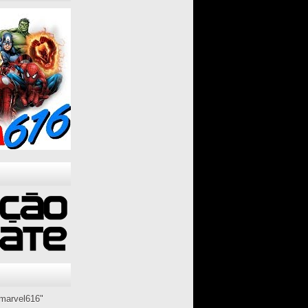
marvel616"