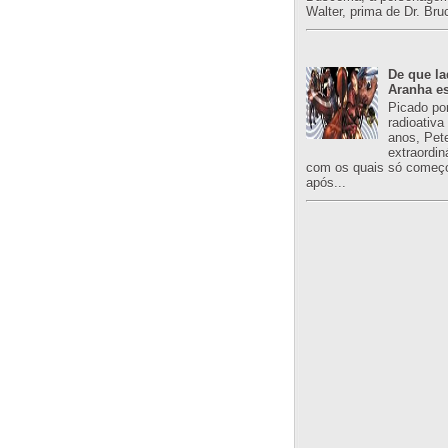
Walter, prima de Dr. Bru
De que l
Aranha es
Picado po
radioativa
anos, Pet
extraordin
com os quais só começo
após...