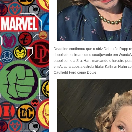
Deadline confirmou que a atriz Debra Jo Rupp 
depois de estrear como coadjuvante em WandaVi
papel como a Sra. Hart, marcando o terceiro pe
em Agatha após a estrela titular Kathryn Hahn 
Caulfield Ford como Dottie.