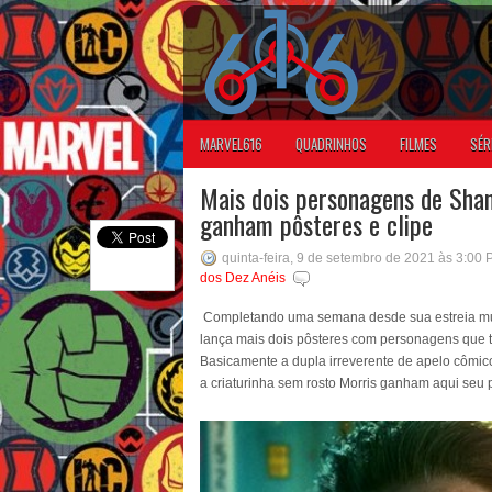
MARVEL616
QUADRINHOS
FILMES
SÉR
Mais dois personagens de Shan
ganham pôsteres e clipe
quinta-feira, 9 de setembro de 2021 às 3:00
dos Dez Anéis
Completando uma semana desde sua estreia mun
lança mais dois pôsteres com personagens que 
Basicamente a dupla irreverente de apelo cômico 
a criaturinha sem rosto Morris ganham aqui seu p