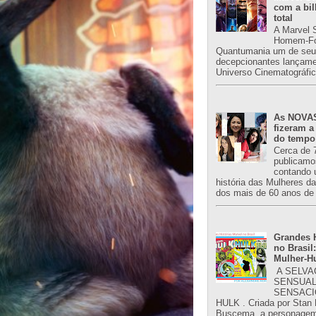
com a bil
total
A Marvel 
Homem-Fo
Quantumania um de seu
decepcionantes lançame
Universo Cinematográfic
As NOVAS
fizeram a
do tempo
Cerca de 
publicamo
contando 
história das Mulheres d
dos mais de 60 anos de 
Grandes H
no Brasil:
Mulher-H
A SELVA
SENSUAL
SENSACI
HULK . Criada por Stan
Buscema, a personagem 