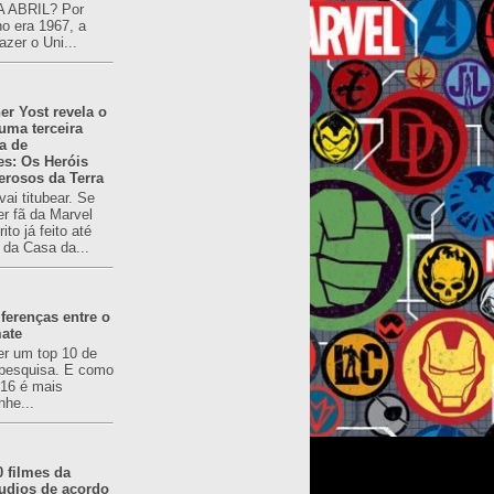
 ABRIL? Por
o era 1967, a
azer o Uni...
er Yost revela o
 uma terceira
a de
es: Os Heróis
erosos da Terra
ai titubear. Se
er fã da Marvel
to já feito até
 da Casa da...
ferenças entre o
mate
er um top 10 de
pesquisa. E como
616 é mais
nhe...
0 filmes da
udios de acordo