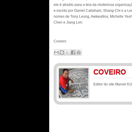
ele é atraído para a teia da misteriosa organizaç
e escrito por Daniel Callaham, Shang-Chi e a L
nomes de Tony Leung, Awkwafina, Michelle Yeoh
Chen e Jiang Len.
Coveiro
COVEIRO
Editor do site Marvel 61