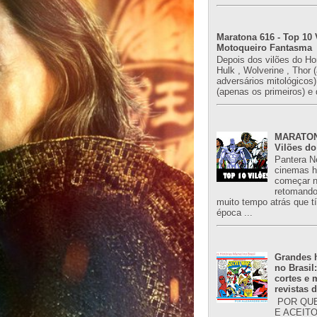
Maratona 616 - Top 10 
Motoqueiro Fantasma
Depois dos vilões do H
Hulk , Wolverine , Thor 
adversários mitológicos
(apenas os primeiros) e 
MARATONA
Vilões do
Pantera N
cinemas h
começar n
retomand
muito tempo atrás que 
época ...
Grandes h
no Brasil
cortes e
revistas 
POR QUE
E ACEIT