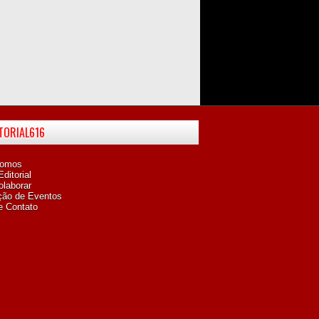
ITORIAL616
omos
ditorial
laborar
ção de Eventos
e Contato