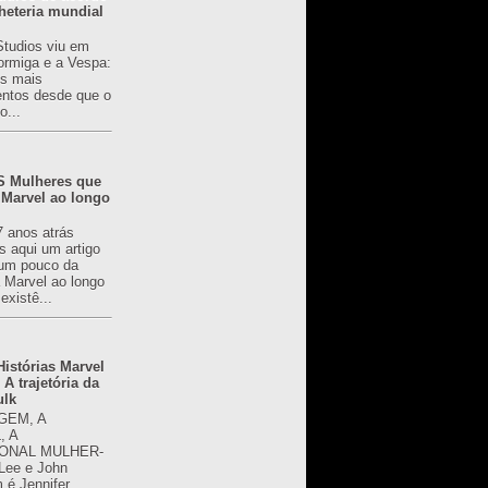
heteria mundial
Studios viu em
rmiga e a Vespa:
s mais
ntos desde que o
o...
 Mulheres que
 Marvel ao longo
7 anos atrás
s aqui um artigo
um pouco da
a Marvel ao longo
existê...
istórias Marvel
 A trajetória da
ulk
GEM, A
, A
ONAL MULHER-
 Lee e John
é Jennifer