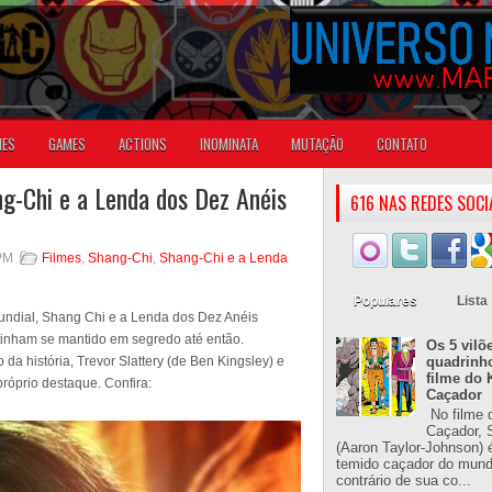
IES
GAMES
ACTIONS
INOMINATA
MUTAÇÃO
CONTATO
g-Chi e a Lenda dos Dez Anéis
616 NAS REDES SOCI
 PM
Filmes
,
Shang-Chi
,
Shang-Chi e a Lenda
Populares
Lista
dial, Shang Chi e a Lenda dos Dez Anéis
tinham se mantido em segredo até então.
Os 5 vilõ
da história, Trevor Slattery (de Ben Kingsley) e
quadrinh
filme do 
róprio destaque. Confira:
Caçador
No filme 
Caçador, S
(Aaron Taylor-Johnson) 
temido caçador do mun
contrário de sua co...