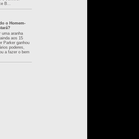
ce B...
ado o Homem-
tará?
r uma aranha
 ainda aos 15
er Parker ganhou
ários poderes,
u a fazer o bem