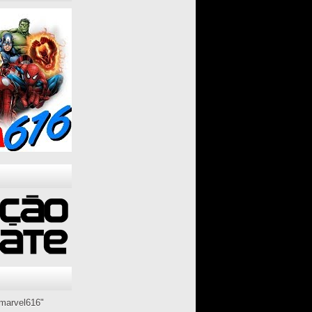
marvel616"