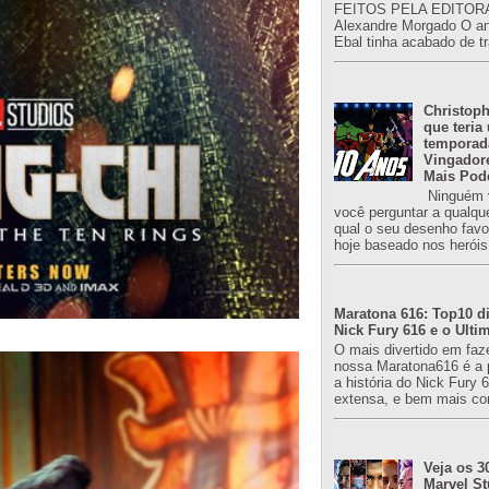
FEITOS PELA EDITORA
Alexandre Morgado O an
Ebal tinha acabado de tr
Christoph
que teria
temporad
Vingador
Mais Pod
Ninguém v
você perguntar a qualqu
qual o seu desenho favori
hoje baseado nos heróis
Maratona 616: Top10 di
Nick Fury 616 e o Ulti
O mais divertido em faz
nossa Maratona616 é a 
a história do Nick Fury 
extensa, e bem mais co
Veja os 3
Marvel St