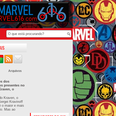
AIS
Arquivos
es dos
os presentes no
Kraven, o
do Kraven, o
ergei Kravinoff
é o maior e mais
do. Mas ao