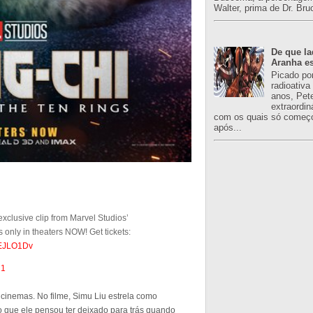
Walter, prima de Dr. Bru
De que l
Aranha es
Picado po
radioativa
anos, Pet
extraordin
com os quais só começo
após...
 exclusive clip from Marvel Studios’
only in theaters NOW! Get tickets:
0EJLO1Dv
21
inemas. No filme, Simu Liu estrela como
o que ele pensou ter deixado para trás quando