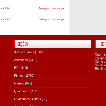
na inicial
Postagem mais antiga
na inicial
Postagem mais antiga
SEÇÕES
+ ED
Action Figures
(1882)
Quem s
Equipe E
Animação
(1410)
Como co
Divulga
BR
(1845)
Email d
Filmes
(11769)
Games
(825)
Quadrinhos
(4528)
Quadrinhos Digitais
(65)