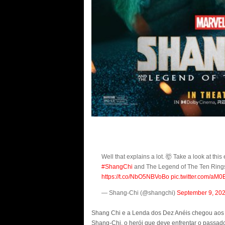
Well that explains a lot. 🤯 Take a look at this
#ShangChi
and The Legend of The Ten Rings 
https://t.co/NbO5NBVoBo
pic.twitter.com/aM
— Shang-Chi (@shangchi)
September 9, 20
Shang Chi e a Lenda dos Dez Anéis chegou aos c
Shang-Chi, o herói que deve enfrentar o passad