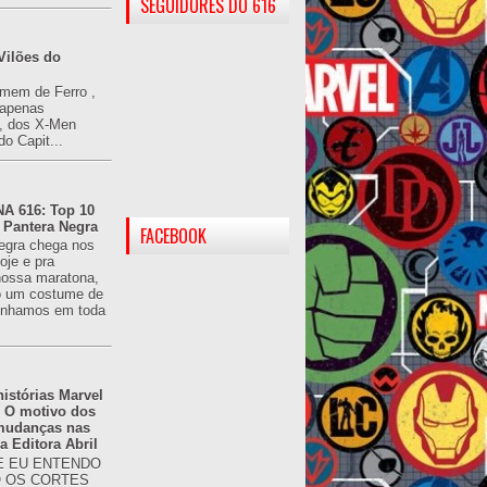
SEGUIDORES DO 616
Vilões do
omem de Ferro ,
(apenas
), dos X-Men
do Capit...
 616: Top 10
 Pantera Negra
FACEBOOK
egra chega nos
oje e pra
ossa maratona,
o um costume de
tínhamos em toda
istórias Marvel
: O motivo dos
 mudanças nas
da Editora Abril
 EU ENTENDO
O OS CORTES