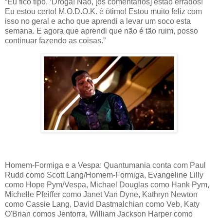
“Eu fico tipo, ‘Droga! Não, [os comentários] estão errados!
Eu estou certo! M.O.D.O.K. é ótimo! Estou muito feliz com
isso no geral e acho que aprendi a levar um soco esta
semana. E agora que aprendi que não é tão ruim, posso
continuar fazendo as coisas.”
Homem-Formiga e a Vespa: Quantumania conta com Paul
Rudd como Scott Lang/Homem-Formiga, Evangeline Lilly
como Hope Pym/Vespa, Michael Douglas como Hank Pym,
Michelle Pfeiffer como Janet Van Dyne, Kathryn Newton
como Cassie Lang, David Dastmalchian como Veb, Katy
O'Brian comos Jentorra, William Jackson Harper como