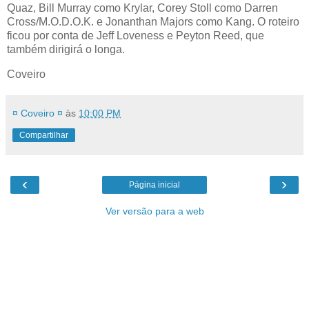
Quaz, Bill Murray como Krylar, Corey Stoll como Darren
Cross/M.O.D.O.K. e Jonanthan Majors como Kang. O roteiro
ficou por conta de Jeff Loveness e Peyton Reed, que
também dirigirá o longa.
Coveiro
¤ Coveiro ¤
às
10:00 PM
Compartilhar
‹
›
Página inicial
Ver versão para a web