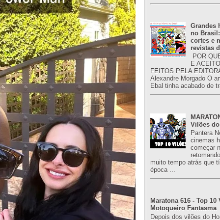
Grandes h
no Brasil
cortes e
revistas 
POR QUE
E ACEIT
FEITOS PELA EDITORA
Alexandre Morgado O an
Ebal tinha acabado de tr
MARATONA
Vilões do
Pantera N
cinemas h
começar n
retomand
muito tempo atrás que 
época ...
Maratona 616 - Top 10 
Motoqueiro Fantasma
Depois dos vilões do H