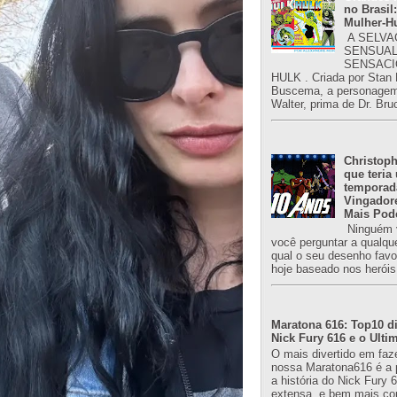
no Brasil:
Mulher-H
A SELVA
SENSUAL
SENSACI
HULK . Criada por Stan
Buscema, a personagem 
Walter, prima de Dr. Bru
Christoph
que teria
temporad
Vingador
Mais Pod
Ninguém v
você perguntar a qualqu
qual o seu desenho favori
hoje baseado nos heróis
Maratona 616: Top10 di
Nick Fury 616 e o Ulti
O mais divertido em faz
nossa Maratona616 é a 
a história do Nick Fury 
extensa, e bem mais co