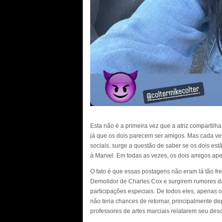
Esta não é a primeira vez que a atriz compartilh
já que os dois parecem ser amigos. Mas cada ve
sociais, surge a questão de saber se os dois es
à Marvel. Em todas as vezes, os dois amigos ap
O fato é que essas postagens não eram lá tão fre
Demolidor de Charles Cox e surgirem rumores d
participações especiais. De todos eles, apenas 
não teria chances de retornar, principalmente d
professores de artes marciais relatarem seu des