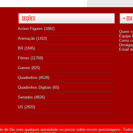
SEÇÕES
+ ED
Action Figures
(1882)
Quem s
Equipe E
Animação
(1410)
Como co
Divulga
BR
(1845)
Email d
Filmes
(11769)
Games
(825)
Quadrinhos
(4528)
Quadrinhos Digitais
(65)
Seriados
(4826)
US
(2820)
te de fãs sem qualquer autoridade ou posse sobre esses personagens. Todos 