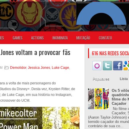
IES
GAMES
ACTIONS
INOMINATA
MUTAÇÃO
CONTATO
 Jones voltam a provocar fãs
616 NAS REDES SOCI
PM
Demolidor
,
Jessica Jones
,
Luke Cage
,
Populares
Lista
ra a volta de mais personagens do
tudios da Disney+. Desta vez, Krysten Ritter, de
Os 5 vilõ
r, de Luke Cage, em sua história no Instagram,
quadrinh
filme do 
o crossover do UCM.
Caçador
No filme 
Caçador, S
(Aaron Taylor-Johnson) 
temido caçador do mun
contrário de sua co...