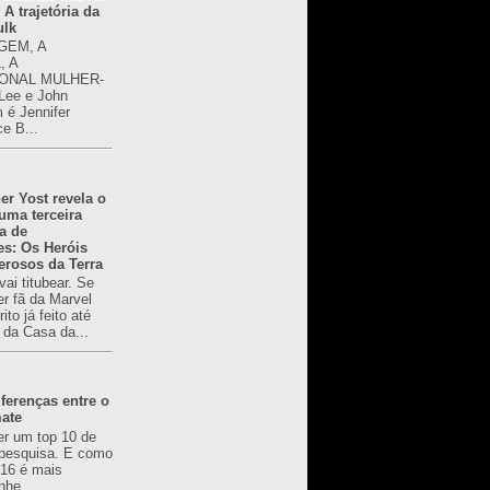
 A trajetória da
ulk
GEM, A
, A
ONAL MULHER-
 Lee e John
é Jennifer
ce B...
er Yost revela o
 uma terceira
a de
es: Os Heróis
erosos da Terra
ai titubear. Se
er fã da Marvel
to já feito até
 da Casa da...
ferenças entre o
mate
er um top 10 de
pesquisa. E como
616 é mais
nhe...