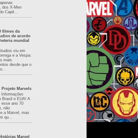
(apenas
), dos X-Men
do Capit...
0 filmes da
udios de acordo
heteria mundial
Studios viu em
rmiga e a Vespa:
s mais
ntos desde que o
o...
 Projeto Marvels
! Informações
o Brasil e EUA! A
z esse ano 70
, não
e a Marvel, mas
m qu...
istórias Marvel