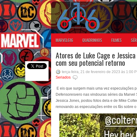
MARVEL616
QUADRINHOS
FILMES
SÉR
Atores de Luke Cage e Jessica
com seu potencial retorno
terça-feira, 21 de fevereiro de 2023 às 1:00 
Seriados
E eis que surgem mais uma vez especulações pa
Defensoresvero nas vindouras séries da Marvel S
Jessica Jones, postou fotos dela e de Mike Colte
renovando as especulações entre os fãs sobre 