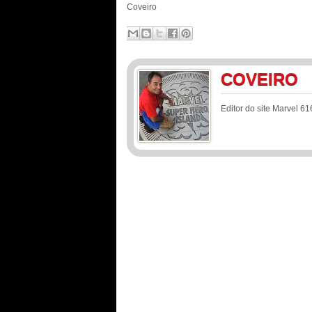
Coveiro
COVEIRO
Editor do site Marvel 61