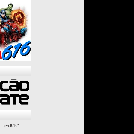
marvel616"