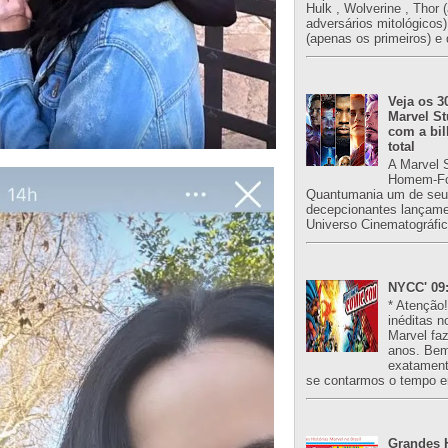
Hulk , Wolverine , Thor 
adversários mitológicos
(apenas os primeiros) e 
Veja os 3
Marvel St
com a bil
total
A Marvel 
Homem-Fo
Quantumania um de seu
decepcionantes lançame
Universo Cinematográfic
NYCC' 09:
* Atenção
inéditas n
Marvel fa
anos. Bem
exatament
se contarmos o tempo e
Grandes H