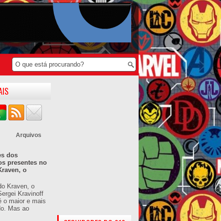
AIS
Arquivos
es dos
os presentes no
Kraven, o
do Kraven, o
ergei Kravinoff
é o maior e mais
do. Mas ao