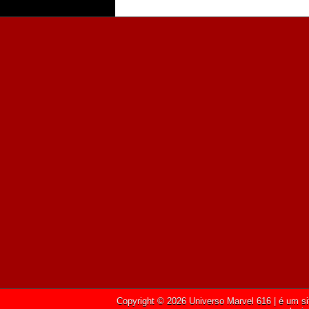
Copyright ©
2026
Universo Marvel 616
| é um si