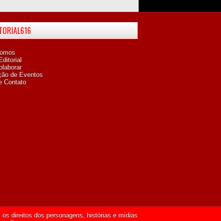
ITORIAL616
omos
ditorial
laborar
ção de Eventos
e Contato
os direitos dos personagens, histórias e mídias