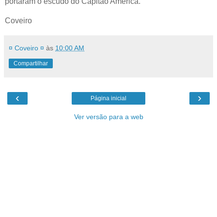
portaram o escudo do Capitão América.
Coveiro
¤ Coveiro ¤
às
10:00 AM
Compartilhar
‹
›
Página inicial
Ver versão para a web