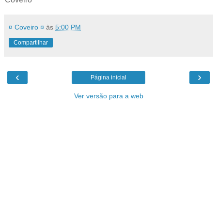
¤ Coveiro ¤
às
5:00 PM
Compartilhar
‹
›
Página inicial
Ver versão para a web