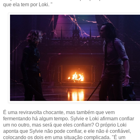
que ela tem por Loki. "
É uma reviravolta chocante, mas também que vem
fermentando há algum tempo. Sylvie e Loki afirmam confiar
um no outro, mas será que eles confiam? O próprio Loki
aponta que Sylvie não pode confiar, e ele não é confiável,
colocando os dois em uma situação complicada. "É um