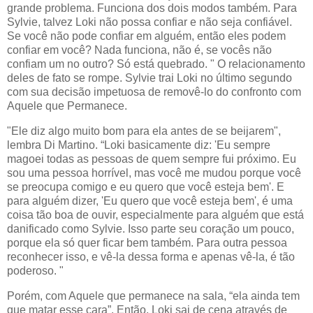
grande problema. Funciona dos dois modos também. Para
Sylvie, talvez Loki não possa confiar e não seja confiável.
Se você não pode confiar em alguém, então eles podem
confiar em você? Nada funciona, não é, se vocês não
confiam um no outro? Só está quebrado. " O relacionamento
deles de fato se rompe. Sylvie trai Loki no último segundo
com sua decisão impetuosa de removê-lo do confronto com
Aquele que Permanece.
"Ele diz algo muito bom para ela antes de se beijarem",
lembra Di Martino. “Loki basicamente diz: 'Eu sempre
magoei todas as pessoas de quem sempre fui próximo. Eu
sou uma pessoa horrível, mas você me mudou porque você
se preocupa comigo e eu quero que você esteja bem'. E
para alguém dizer, 'Eu quero que você esteja bem', é uma
coisa tão boa de ouvir, especialmente para alguém que está
danificado como Sylvie. Isso parte seu coração um pouco,
porque ela só quer ficar bem também. Para outra pessoa
reconhecer isso, e vê-la dessa forma e apenas vê-la, é tão
poderoso. "
Porém, com Aquele que permanece na sala, “ela ainda tem
que matar esse cara”. Então, Loki sai de cena através de