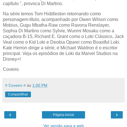
capítulo ", provoca Di Martino.
Na série temos Tom Hiddleston retornando como
personagem-título, acompanhado por Owen Wilson como
Mobius, Gugu Mbatha-Raw como Ravona Renslayer,
Sophia Di Martino como Sylvie, Wunmi Mosaku como a
caçadora B-15, Richard E. Grant como o Loki Clássico, Jack
Veal como o Kid Loki e Deobia Oparei como Boastful Loki.
Kate Herron dirige a série, e Michael Waldron é o escritor
principal. Veja os episódios de Loki da Marvel Studios na
Disney+!
Coveiro
¤ Coveiro ¤
às
1:00 PM
Compartilhar
‹
›
Página inicial
Ver versão para a web