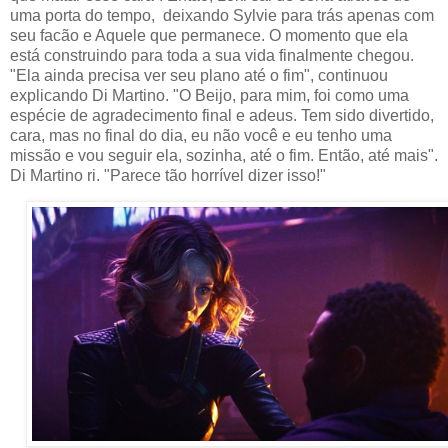
uma porta do tempo, deixando Sylvie para trás apenas com
seu facão e Aquele que permanece. O momento que ela
está construindo para toda a sua vida finalmente chegou.
"Ela ainda precisa ver seu plano até o fim", continuou
explicando Di Martino. "O Beijo, para mim, foi como uma
espécie de agradecimento final e adeus. Tem sido divertido,
cara, mas no final do dia, eu não você e eu tenho uma
missão e vou seguir ela, sozinha, até o fim. Então, até mais".
Di Martino ri. "Parece tão horrível dizer isso!"