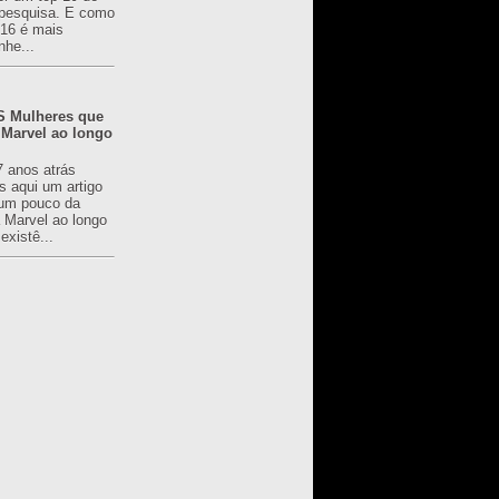
pesquisa. E como
616 é mais
nhe...
 Mulheres que
 Marvel ao longo
7 anos atrás
s aqui um artigo
um pouco da
a Marvel ao longo
existê...