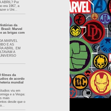
 ABRIL? Por
o era 1967, a
azer o Uni...
istórias da
 Brasil: Marvel
 e as brigas com
 DA MARVEL
OBO E AS
RA ABRIL. EM
OLTAVAM A
 UNIVERSO
0 filmes da
udios de acordo
heteria mundial
Studios viu em
rmiga e a Vespa:
s mais
ntos desde que o
o...