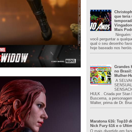
Christoph
que teria
temporad
Vingador
Mais Pod
Ninguém v
você perguntar a qualqu
qual o seu desenho favori
hoje baseado nos heróis
Grandes H
no Brasil:
Mulher-H
A SELVA
SENSUAL
SENSACI
HULK . Criada por Stan
Buscema, a personagem 
Walter, prima de Dr. Bru
Maratona 616: Top10 di
Nick Fury 616 e o Ulti
O mais divertido em faz