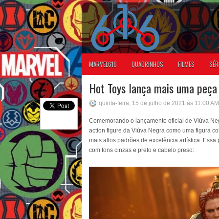
MARVEL616
QUADRINHOS
FILMES
SÉR
Hot Toys lança mais uma peça 
quinta-feira, 15 de julho de 2021 às 11:00 AM
Comemorando o lançamento oficial de Viúva Neg
action figure da Viúva Negra como uma figura co
mais altos padrões de excelência artística. Essa p
com tons cinzas e preto e cabelo preso: