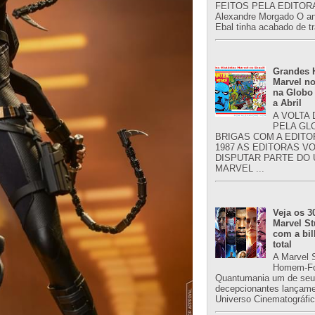
FEITOS PELA EDITORA
Alexandre Morgado O an
Ebal tinha acabado de tr
Grandes H
Marvel no
na Globo
a Abril
A VOLTA
PELA GL
BRIGAS COM A EDITO
1987 AS EDITORAS V
DISPUTAR PARTE DO
MARVEL ...
Veja os 3
Marvel St
com a bil
total
A Marvel 
Homem-Fo
Quantumania um de seu
decepcionantes lançame
Universo Cinematográfic