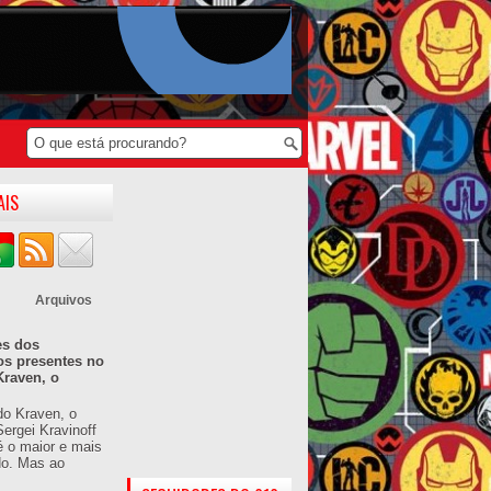
AIS
Arquivos
es dos
os presentes no
Kraven, o
do Kraven, o
ergei Kravinoff
é o maior e mais
do. Mas ao