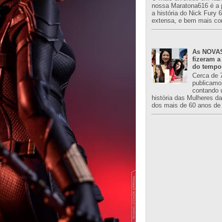
nossa Maratona616 é a 
a história do Nick Fury 
extensa, e bem mais co
As NOVAS
fizeram a
do tempo
Cerca de 
publicamo
contando 
história das Mulheres d
dos mais de 60 anos de 