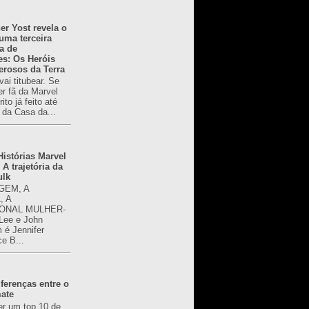
er Yost revela o
 uma terceira
a de
es: Os Heróis
erosos da Terra
ai titubear. Se
er fã da Marvel
to já feito até
 da Casa da...
istórias Marvel
 A trajetória da
ulk
GEM, A
, A
ONAL MULHER-
 Lee e John
é Jennifer
ce B...
ferenças entre o
mate
er um top 10 de