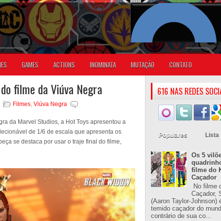
IES
GAMES
ACTIONS
INOMINATA
MUTAÇÃO
CONTATO
do filme da Viúva Negra
616 NAS REDES SOCI
Filmes
,
Viúva Negra
ra da Marvel Studios, a Hot Toys apresentou a
lecionável de 1/6 de escala que apresenta os
Populares
Lista
eça se destaca por usar o traje final do filme,
Os 5 vilõ
quadrinh
filme do 
Caçador
No filme 
Caçador, S
(Aaron Taylor-Johnson) 
temido caçador do mun
contrário de sua co...