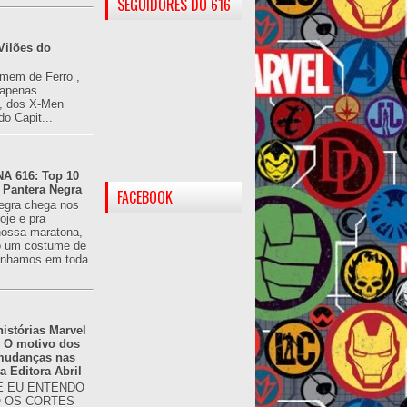
SEGUIDORES DO 616
Vilões do
omem de Ferro ,
(apenas
), dos X-Men
do Capit...
 616: Top 10
 Pantera Negra
FACEBOOK
egra chega nos
oje e pra
ossa maratona,
o um costume de
tínhamos em toda
istórias Marvel
: O motivo dos
 mudanças nas
da Editora Abril
 EU ENTENDO
O OS CORTES