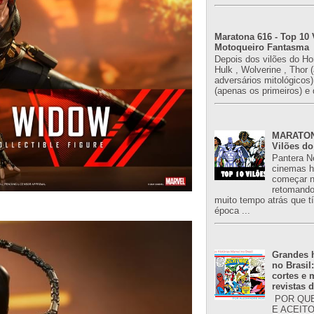
Maratona 616 - Top 10 
Motoqueiro Fantasma
Depois dos vilões do H
Hulk , Wolverine , Thor 
adversários mitológicos
(apenas os primeiros) e 
MARATONA
Vilões do
Pantera N
cinemas h
começar n
retomand
muito tempo atrás que 
época ...
Grandes h
no Brasil
cortes e
revistas 
POR QUE
E ACEIT