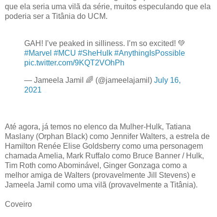
que ela seria uma vilã da série, muitos especulando que ela
poderia ser a Titânia do UCM.
GAH! I’ve peaked in silliness. I’m so excited! 💚
#Marvel
#MCU
#SheHulk
#AnythingIsPossible
pic.twitter.com/9KQT2VOhPh
— Jameela Jamil 🌈 (@jameelajamil)
July 16,
2021
Até agora, já temos no elenco da Mulher-Hulk, Tatiana
Maslany (Orphan Black) como Jennifer Walters, a estrela de
Hamilton Renée Elise Goldsberry como uma personagem
chamada Amelia, Mark Ruffalo como Bruce Banner / Hulk,
Tim Roth como Abominável, Ginger Gonzaga como a
melhor amiga de Walters (provavelmente Jill Stevens) e
Jameela Jamil como uma vilã (provavelmente a Titânia).
Coveiro