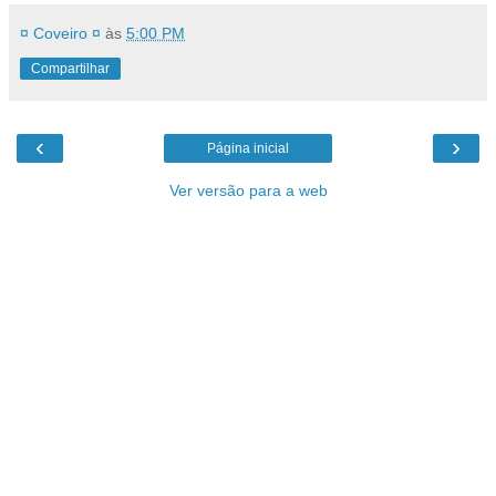
¤ Coveiro ¤
às
5:00 PM
Compartilhar
‹
›
Página inicial
Ver versão para a web