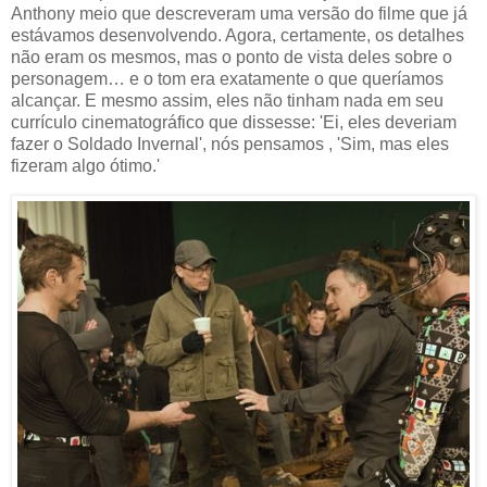
Anthony meio que descreveram uma versão do filme que já
estávamos desenvolvendo. Agora, certamente, os detalhes
não eram os mesmos, mas o ponto de vista deles sobre o
personagem… e o tom era exatamente o que queríamos
alcançar. E mesmo assim, eles não tinham nada em seu
currículo cinematográfico que dissesse: 'Ei, eles deveriam
fazer o Soldado Invernal', nós pensamos , 'Sim, mas eles
fizeram algo ótimo.'