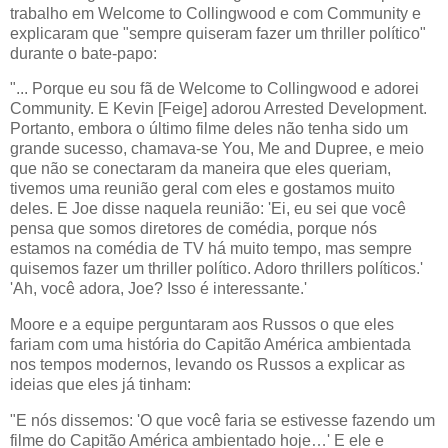
trabalho em Welcome to Collingwood e com Community e
explicaram que "sempre quiseram fazer um thriller político"
durante o bate-papo:
"... Porque eu sou fã de Welcome to Collingwood e adorei
Community. E Kevin [Feige] adorou Arrested Development.
Portanto, embora o último filme deles não tenha sido um
grande sucesso, chamava-se You, Me and Dupree, e meio
que não se conectaram da maneira que eles queriam,
tivemos uma reunião geral com eles e gostamos muito
deles. E Joe disse naquela reunião: 'Ei, eu sei que você
pensa que somos diretores de comédia, porque nós
estamos na comédia de TV há muito tempo, mas sempre
quisemos fazer um thriller político. Adoro thrillers políticos.'
'Ah, você adora, Joe? Isso é interessante.'
Moore e a equipe perguntaram aos Russos o que eles
fariam com uma história do Capitão América ambientada
nos tempos modernos, levando os Russos a explicar as
ideias que eles já tinham:
"E nós dissemos: 'O que você faria se estivesse fazendo um
filme do Capitão América ambientado hoje…' E ele e