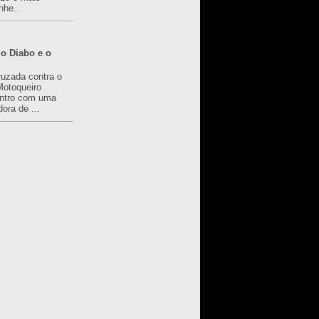
nhe...
o Diabo e o
ruzada contra o
Motoqueiro
ntro com uma
ora de ...