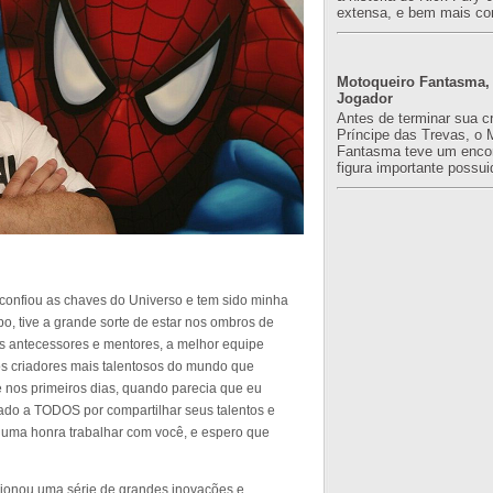
extensa, e bem mais co
Motoqueiro Fantasma, 
Jogador
Antes de terminar sua c
Príncipe das Trevas, o 
Fantasma teve um enco
figura importante possuid
confiou as chaves do Universo e tem sido minha
, tive a grande sorte de estar nos ombros de
 antecessores e mentores, a melhor equipe
 os criadores mais talentosos do mundo que
 nos primeiros dias, quando parecia que eu
gado a TODOS por compartilhar seus talentos e
i uma honra trabalhar com você, e espero que
ionou uma série de grandes inovações e