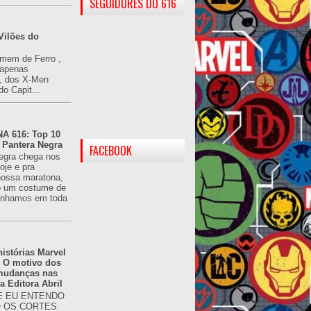
SEGUIDORES DO 616
Vilões do
omem de Ferro ,
(apenas
), dos X-Men
do Capit...
 616: Top 10
 Pantera Negra
FACEBOOK
egra chega nos
oje e pra
ossa maratona,
o um costume de
tínhamos em toda
istórias Marvel
: O motivo dos
 mudanças nas
da Editora Abril
 EU ENTENDO
O OS CORTES