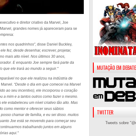
xecutivo e diretor criativo da Marvel, Joe
Marvel, grandes nomes já apareceram para se
 empresa:
uentes nos quadrinhos”
, disse Daniel Buckley,
ele fez, desde desenhar, escrever, projetar,
- no mais alto nível. Nos últimos 30 anos,
borador. E enquanto Joe sempre fará parte da
MUTAÇÃO EM DEBATE
o que ele trará ao mundo a seguir."
omparável no que ele realizou na indústria de
a Marvel.
“Desde o dia em que comecei na Marvel
ido ao seu incentivo), ele incorporou o coração
ou a mim e a tantos outros como fazer o mesmo.
 ele estabeleceu um nível criativo tão alto. Mas
do como mentor e oferecer seus sábios
TWITTER
osso chamar de família, e eu sei disso. muitos
quanto Joe está se movendo para começar seu
Tweets sobre "@
continuarmos trabalhando juntos em alguns
órias aqui."