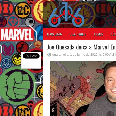
MARVEL616
QUADRINHOS
FILMES
SÉR
Joe Quesada deixa a Marvel En
quarta-feira, 1 de junho de 2022 às 9:00 AM