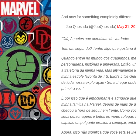
And now for something completely different...
— Joe Quesada (@JoeQuesada)
May 31, 20
"Olá, Aqueles que acreditam de verdade!
Tem um segundo? Tenho algo que gostaria d
Quando entrei no mundo dos quadrinhos, meu 
personagens, histórias e universos. Então, 
a trajetória da minha vida. Mas ultimament
minha estrofe favorita de T.S. Eliot's Little G
de toda nossa exploração / Será chegar ond
primeira vez."
É por isso que é emocionante e agridoce que
minha família na Marvel, depois de mais de d
chegou a hora de seguir em frente. Como vo
seus personagens e todos os meus colegas d
capítulo empolgante prestes a começar, então
Agora, isso não significa que você está se l