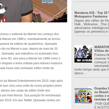
Maratona 616 - Top 10 
Motoqueiro Fantasma
Depois dos vilões do H
Hulk , Wolverine , Thor 
adversários mitológicos
(apenas os primeiros) e 
cionou o editorial da Marvel nos começo dos
a Marvel em 1998 e, eventualmente,se tornou
separará da editora de quadrinhos. Quesada
MARATONA
o dia na Marvel e que, depois de mais de 20
Vilões do
s. Quesada, que trabalhou no aclamado livro
Pantera N
s anos 90, veio para a Marvel em 1998 como o
cinemas h
começar n
i dirigiam a linha voltada para leitores maduros
retomand
esada havia sido nomeado editor-chefe da
muito tempo atrás que 
época ...
ios da Marvel Entertainment em 2010, logo após
l que criou uma onda de novos projetos pelos
Grandes h
e deixou seu cargo de editor-chefe dos
no Brasil
o por Axel Alonso. Sua posição foi renomeada
cortes e
revistas 
vo em 2019. Em seu Twitter, Quesada contou um
POR QUE
E ACEIT