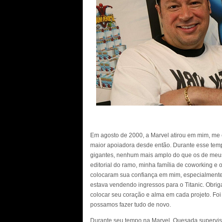
Em agosto de 2000, a Marvel atirou em mim, me 
maior apoiadora desde então. Durante esse tempo
gigantes, nenhum mais amplo do que os de meus
editorial do ramo, minha família de coworking e
colocaram sua confiança em mim, especialmente
estava vendendo ingressos para o Titanic. Obri
colocar seu coração e alma em cada projeto. Fo
possamos fazer tudo de novo.
Durante seu tempo na Marvel, Quesada supervis