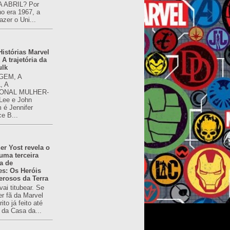
 ABRIL? Por
o era 1967, a
azer o Uni...
istórias Marvel
 A trajetória da
ulk
GEM, A
, A
ONAL MULHER-
 Lee e John
é Jennifer
ce B...
er Yost revela o
 uma terceira
a de
es: Os Heróis
erosos da Terra
ai titubear. Se
er fã da Marvel
to já feito até
 da Casa da...