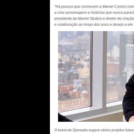
“Há poucos que conhecem a Marvel Comics como
a criar personagens e histórias que nunca pararã
presidente da Marvel Studios e diretor de criaçã
e colaboração ao longo dos anos e desejo a ele
O tweet de Quesada sugere vários projetos futuro