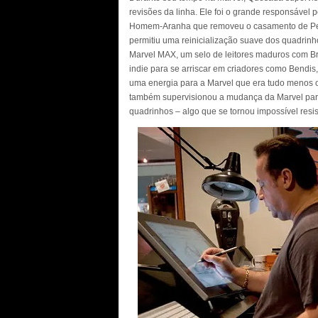
revisões da linha. Ele foi o grande responsável 
Homem-Aranha que removeu o casamento de Pet
permitiu uma reinicialização suave dos quadri
Marvel MAX, um selo de leitores maduros com Br
indie para se arriscar em criadores como Bendi
uma energia para a Marvel que era tudo menos 
também supervisionou a mudança da Marvel para 
quadrinhos – algo que se tornou impossível resis