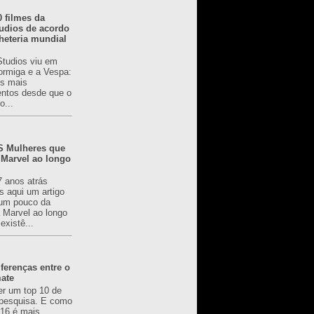
0 filmes da
udios de acordo
heteria mundial
Studios viu em
rmiga e a Vespa:
s mais
ntos desde que o
o...
 Mulheres que
 Marvel ao longo
7 anos atrás
s aqui um artigo
um pouco da
a Marvel ao longo
existê...
ferenças entre o
mate
er um top 10 de
pesquisa. E como
616 é mais