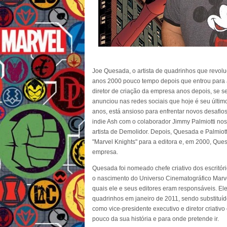
Joe Quesada, o artista de quadrinhos que revolu
anos 2000 pouco tempo depois que entrou para 
diretor de criação da empresa anos depois, se 
anunciou nas redes sociais que hoje é seu últim
anos, está ansioso para enfrentar novos desafio
indie Ash com o colaborador Jimmy Palmiotti no
artista de Demolidor. Depois, Quesada e Palmiott
"Marvel Knights" para a editora e, em 2000, Qu
empresa.
Quesada foi nomeado chefe criativo dos escritór
o nascimento do Universo Cinematográfico Marve
quais ele e seus editores eram responsáveis. El
quadrinhos em janeiro de 2011, sendo substituíd
como vice-presidente executivo e diretor criati
pouco da sua história e para onde pretende ir.