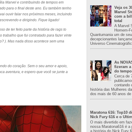
ília Marvel e contribuindo de tempos em
Veja os 3
ado para o final deste ano. Eu também tenho
Marvel St
vai ouvir falar nos próximos meses, incluindo
com a bil
screvendo e dirigindo. Fique ligado!
total
A Marvel 
o de ter feito parte da história de rags to
Homem-Fo
Quantumania um de seu
 o trabalho que fui contratado para fazer vinte
decepcionantes lançame
mpo? ). Mas nada disso acontece sem uma
Universo Cinematográfic
As NOVAS
undo do coração. Sem o seu amor e apoio,
fizeram a
do tempo
ca aventura, e espero que você se junte a
Cerca de 
publicamo
contando 
história das Mulheres d
dos mais de 60 anos de 
Maratona 616: Top10 di
Nick Fury 616 e o Ulti
O mais divertido em faz
nossa Maratona616 é a 
a história do Nick Fury 