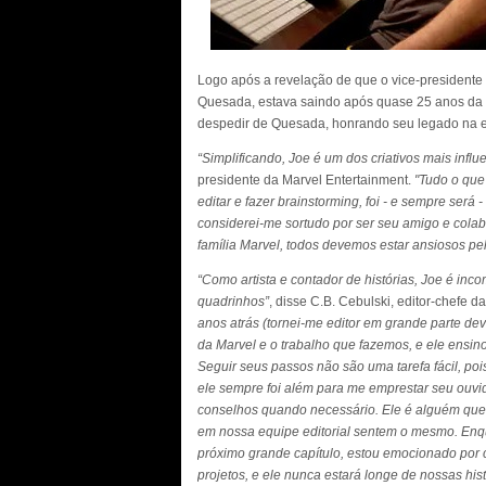
Logo após a revelação de que o vice-presidente e
Quesada, estava saindo após quase 25 anos da 
despedir de Quesada, honrando seu legado na
“Simplificando, Joe é um dos criativos mais infl
presidente da Marvel Entertainment.
"Tudo o que 
editar e fazer brainstorming, foi - e sempre será 
considerei-me sortudo por ser seu amigo e cola
família Marvel, todos devemos estar ansiosos pel
“Como artista e contador de histórias, Joe é inc
quadrinhos”
, disse C.B. Cebulski, editor-chefe d
anos atrás (tornei-me editor em grande parte dev
da Marvel e o trabalho que fazemos, e ele ensin
Seguir seus passos não são uma tarefa fácil, pois
ele sempre foi além para me emprestar seu ouvi
conselhos quando necessário. Ele é alguém que p
em nossa equipe editorial sentem o mesmo. En
próximo grande capítulo, estou emocionado por 
projetos, e ele nunca estará longe de nossas hist