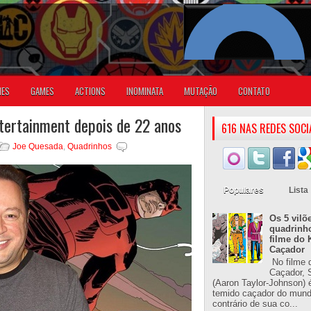
IES
GAMES
ACTIONS
INOMINATA
MUTAÇÃO
CONTATO
tertainment depois de 22 anos
616 NAS REDES SOCI
Joe Quesada
,
Quadrinhos
Populares
Lista
Os 5 vilõ
quadrinh
filme do 
Caçador
No filme 
Caçador, S
(Aaron Taylor-Johnson) 
temido caçador do mun
contrário de sua co...