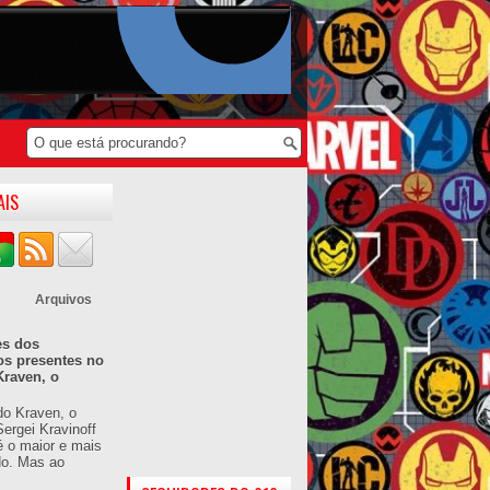
AIS
Arquivos
es dos
os presentes no
Kraven, o
do Kraven, o
ergei Kravinoff
é o maior e mais
do. Mas ao