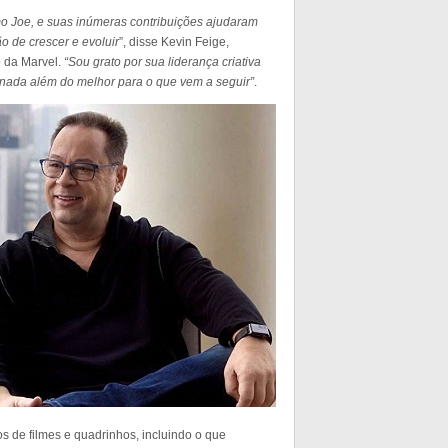
 Joe, e suas inúmeras contribuições ajudaram
o de crescer e evoluir
”, disse Kevin Feige,
o da Marvel.
“Sou grato por sua liderança criativa
 nada além do melhor para o que vem a seguir”
.
s de filmes e quadrinhos, incluindo o que