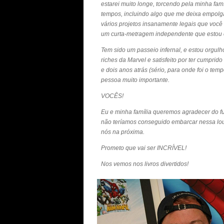
estarei muito longe, torcendo pela minha fam
tempos, incluindo algo que me deixa empolg
vários projetos insanamente legais que você 
um curta-metragem independente que estou e
Tem sido um passeio infernal, e estou orgulhos
riches da Marvel e satisfeito por ter cumprido
e dois anos atrás (sério, para onde foi o te
pessoa muito importante.
VOCÊS!
Eu e minha família queremos agradecer do f
não teríamos conseguido embarcar nessa lou
nós na próxima.
Prometo que vai ser INCRÍVEL!
Nos vemos nos livros divertidos!