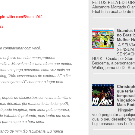
FEITOS PELA EDITORA
Alexandre Morgado O an
Ebal tinha acabado de tr
pic.twitter.com/5Vurcra9kJ
22
Grandes H
no Brasil:
Mulher-H
A SELVA
e compartilhar com você.
SENSUAL
SENSACI
objetivo era criar meus próprios
HULK . Criada por Stan
Buscema, a personagem 
um dia a Marvel me fez uma oferta que mudou
Walter, prima de Dr. Bru
e tenho me pego pensando cada vez mais na
idding, "Não cessaremos de explorar / E o fim
e começamos / E conhecer o lugar pela
Christoph
que teria
temporad
, depois de discussões com minha família e
Vingador
uas décadas (foi realmente tanto tempo?),
Mais Pod
cê pode imaginar, meu amor pela empresa,
Ninguém v
você perguntar a qualqu
e trabalho é profundo, mas tenho um novo
qual o seu desenho favori
 parece que é a hora certa.
hoje baseado nos heróis
ivrando de mim tão facilmente. Eu nunca