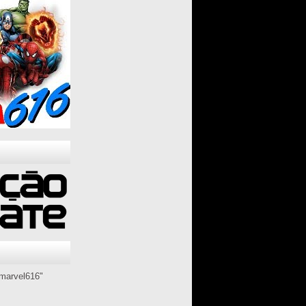
marvel616"